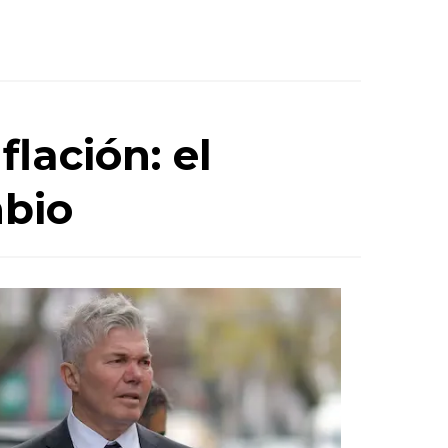
flación: el
mbio