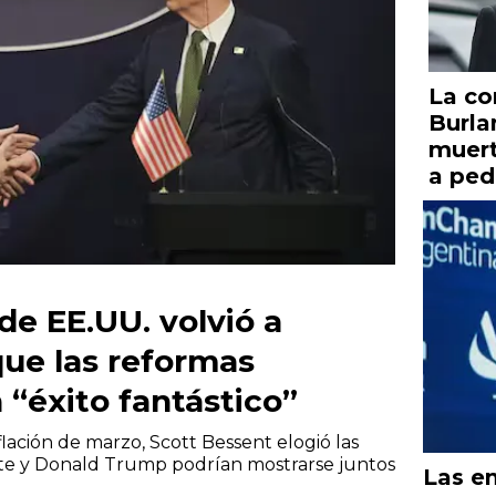
La co
Burla
muert
a ped
 de EE.UU. volvió a
que las reformas
“éxito fantástico”
flación de marzo, Scott Bessent elogió las
ente y Donald Trump podrían mostrarse juntos
Las e