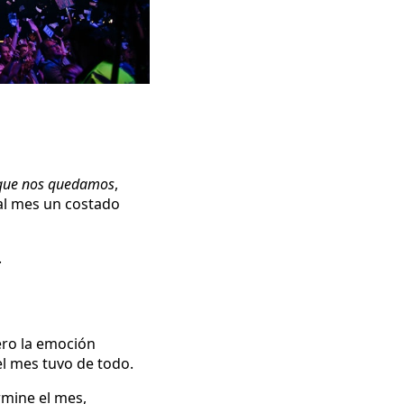
que nos quedamos
,
 al mes un costado
.
ero la emoción
el mes tuvo de todo.
rmine el mes,