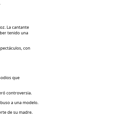
.
oz. La cantante
ber tenido una
spectáculos, con
isodios que
ró controversia.
abuso a una modelo.
erte de su madre.