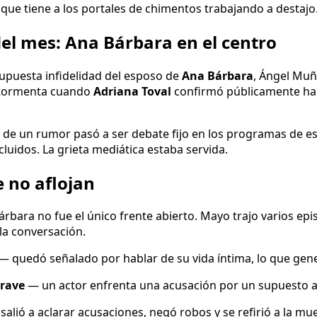
 que tiene a los portales de chimentos trabajando a destajo
del mes: Ana Bárbara en el centro
supuesta infidelidad del esposo de
Ana Bárbara
, Ángel Muñ
a tormenta cuando
Adriana Toval
confirmó públicamente ha
: de un rumor pasó a ser debate fijo en los programas de e
luidos. La grieta mediática estaba servida.
 no aflojan
árbara no fue el único frente abierto. Mayo trajo varios ep
la conversación.
— quedó señalado por hablar de su vida íntima, lo que gene
rave
— un actor enfrenta una acusación por un supuesto 
alió a aclarar acusaciones, negó robos y se refirió a la mu