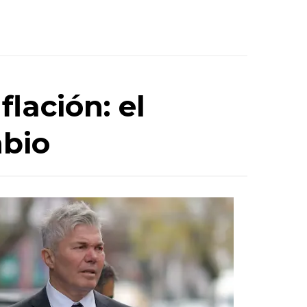
flación: el
mbio