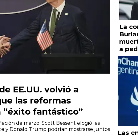
La co
Burla
muert
a ped
 de EE.UU. volvió a
que las reformas
“éxito fantástico”
flación de marzo, Scott Bessent elogió las
ente y Donald Trump podrían mostrarse juntos
Las e